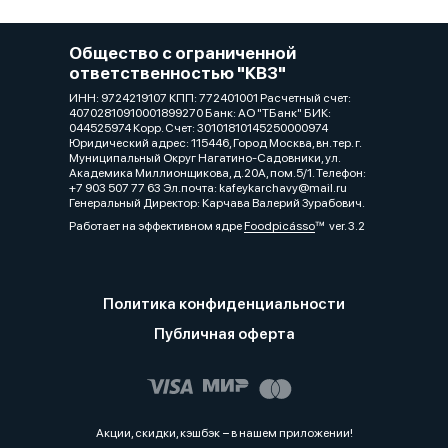
Общество с ограниченной
ответственностью "КВЗ"
ИНН: 9724219107 КПП: 772401001 Расчетный счет:
40702810910001899270 Банк: АО "ТБанк" БИК:
044525974 Корр. Счет: 30101810145250000974
Юридический адрес: 115446, Город Москва, вн. тер. г.
Муниципальный Округ Нагатино-Садовники, ул.
Академика Миллионщикова, д.20А, пом.5/1. Телефон:
+7 903 507 77 63 Эл.почта: kafeykarchavy@mail.ru
Генеральный Директор: Карчава Валерий Зурабович.
Работает на эффективном ядре
Foodpicásso
ver. 3.2
Политика конфиденциальности
Публичная оферта
Акции, скидки, кэшбэк − в нашем приложении!