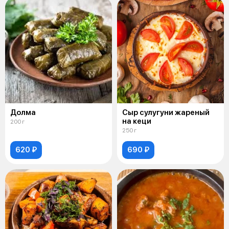
Долма
Сыр сулугуни жареный
на кеци
200 г
250 г
620 ₽
690 ₽