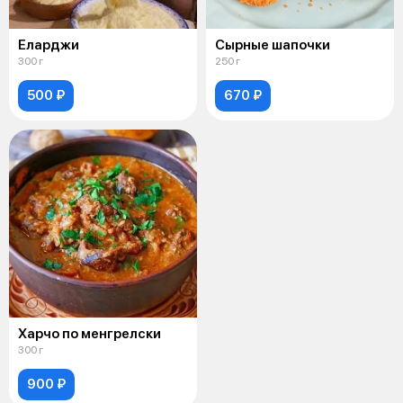
Еларджи
Сырные шапочки
300 г
250 г
500 ₽
670 ₽
Харчо по менгрелски
300 г
900 ₽