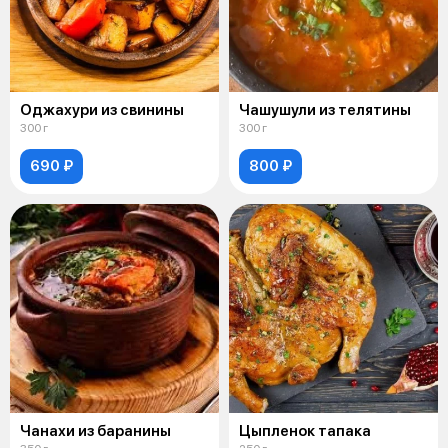
Оджахури из свинины
Чашушули из телятины
300 г
300 г
690 ₽
800 ₽
Чанахи из баранины
Цыпленок тапака