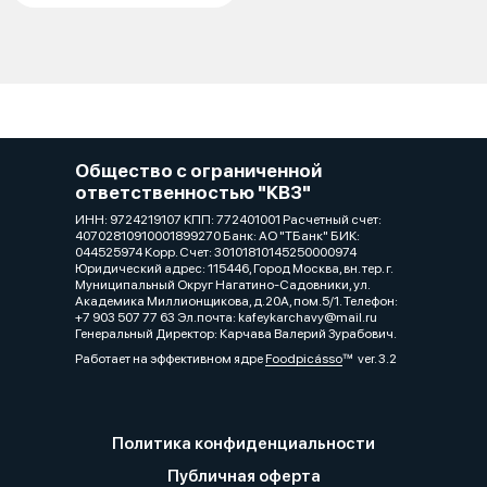
Общество с ограниченной
ответственностью "КВЗ"
ИНН: 9724219107 КПП: 772401001 Расчетный счет:
40702810910001899270 Банк: АО "ТБанк" БИК:
044525974 Корр. Счет: 30101810145250000974
Юридический адрес: 115446, Город Москва, вн. тер. г.
Муниципальный Округ Нагатино-Садовники, ул.
Академика Миллионщикова, д.20А, пом.5/1. Телефон:
+7 903 507 77 63 Эл.почта: kafeykarchavy@mail.ru
Генеральный Директор: Карчава Валерий Зурабович.
Работает на эффективном ядре
Foodpicásso
ver. 3.2
Политика конфиденциальности
Публичная оферта