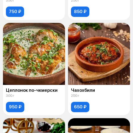
350 г
250 г
750 ₽
850 ₽
Цеплонок по-чкмерски
Чахохбили
300 г
250 г
950 ₽
650 ₽