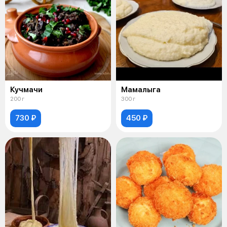
Кучмачи
Мамалыга
200 г
300 г
730 ₽
450 ₽