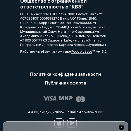
Общество с ограниченной
ответственностью "КВЗ"
ИНН: 9724219107 КПП: 772401001 Расчетный счет:
40702810910001899270 Банк: АО "ТБанк" БИК:
044525974 Корр. Счет: 30101810145250000974
Юридический адрес: 115446, Город Москва, вн. тер. г.
Муниципальный Округ Нагатино-Садовники, ул.
Академика Миллионщикова, д.20А, пом.5/1. Телефон:
+7 903 507 77 63 Эл.почта: kafeykarchavy@mail.ru
Генеральный Директор: Карчава Валерий Зурабович.
Работает на эффективном ядре
Foodpicásso
ver. 3.2
Политика конфиденциальности
Публичная оферта
Акции, скидки, кэшбэк − в нашем приложении!