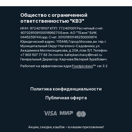
Общество с ограниченной
ответственностью "КВЗ"
ИНН: 9724219107 КПП: 772401001 Расчетный счет:
40702810910001899270 Банк: АО "ТБанк" БИК:
044525974 Корр. Счет: 30101810145250000974
Юридический адрес: 115446, Город Москва, вн. тер. г.
Муниципальный Округ Нагатино-Садовники, ул.
Академика Миллионщикова, д.20А, пом.5/1. Телефон:
+7 903 507 77 63 Эл.почта: kafeykarchavy@mail.ru
Генеральный Директор: Карчава Валерий Зурабович.
Работает на эффективном ядре
Foodpicásso
ver. 3.2
Политика конфиденциальности
Публичная оферта
Акции, скидки, кэшбэк − в нашем приложении!