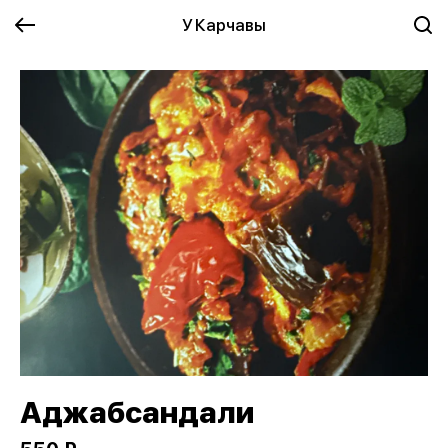
У Карчавы
Аджабсандали