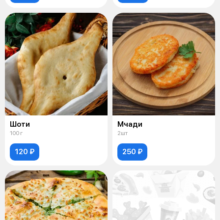
Шоти
Мчади
100 г
2шт
120 ₽
250 ₽