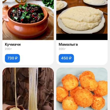
Кучмачи
Мамалыга
200 г
300 г
730 ₽
450 ₽