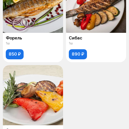
Форель
Сибас
1ш
1ш
850 ₽
890 ₽