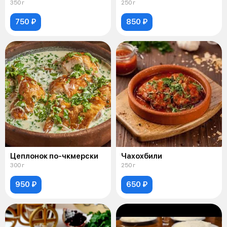
350 г
250 г
750 ₽
850 ₽
Цеплонок по-чкмерски
Чахохбили
300 г
250 г
950 ₽
650 ₽