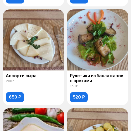
Ассорти сыра
Рулетики из баклажанов
с орехами
200 г
150 г
650 ₽
520 ₽