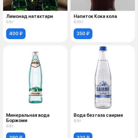
Лимонад натахтари
Напиток Кока кола
0.5 г
0.33 г
400 ₽
350 ₽
Минеральная вода
Вода без газа саирме
Боржоми
0.5 г
0.5 г
380 ₽
320 ₽