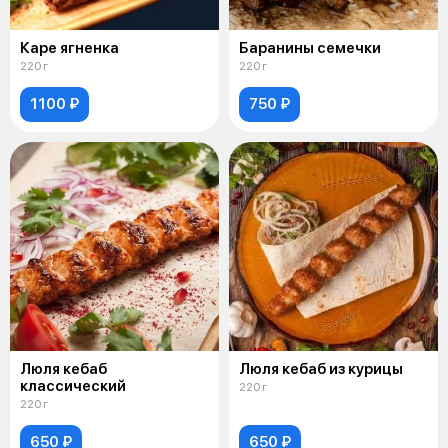
Каре ягненка
Баранины семечки
220 г
220 г
1100 ₽
750 ₽
Люля кебаб
Люля кебаб из курицы
классический
220 г
220 г
650 ₽
650 ₽