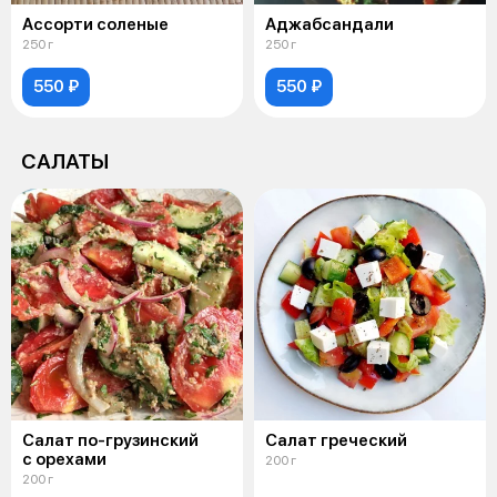
Ассорти соленые
Аджабсандали
250 г
250 г
550 ₽
550 ₽
САЛАТЫ
Салат по-грузинский
Салат греческий
с орехами
200 г
200 г