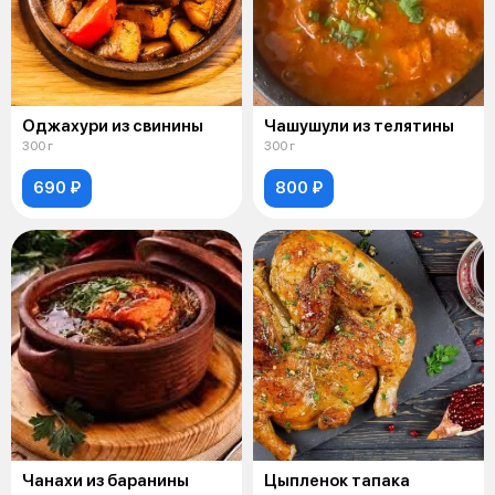
Оджахури из свинины
Чашушули из телятины
300 г
300 г
690 ₽
800 ₽
Чанахи из баранины
Цыпленок тапака